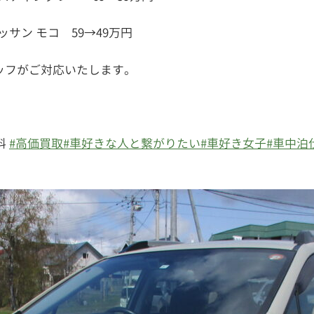
ッサン モコ 59→49万円
ッフがご対応いたします。
料
#高価買取
#車好きな人と繋がりたい
#車好き女子
#車中泊