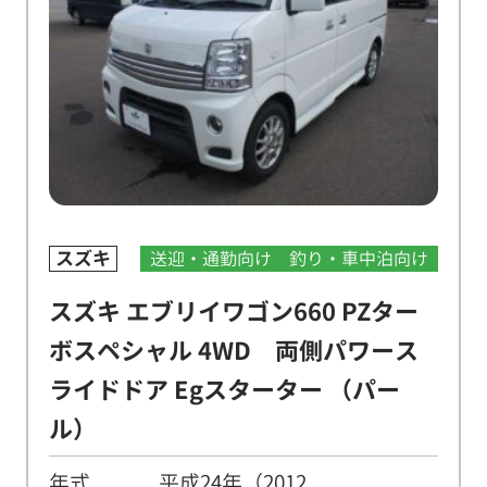
スズキ
送迎・通勤向け
釣り・車中泊向け
スズキ エブリイワゴン660 PZター
ボスペシャル 4WD 両側パワース
ライドドア Egスターター （パー
ル）
年式
平成24年（2012