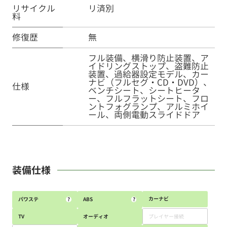
リサイクル
リ済別
料
修復歴
無
フル装備、横滑り防止装置、ア
イドリングストップ、盗難防止
装置、過給器設定モデル、カー
ナビ（フルセグ・CD・DVD）、
仕様
ベンチシート、シートヒータ
ー、フルフラットシート、フロ
ントフォグランプ、アルミホイ
ール、両側電動スライドドア
装備仕様
カーナビ
パワステ
?
ABS
?
TV
オーディオ
プレイヤー接続