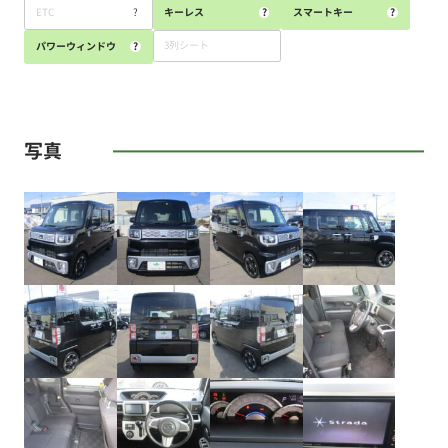
ETC
?
キーレス
?
スマートキー
?
3列シート
パワーウィンドウ
?
写真