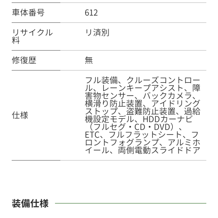
車体番号
612
リサイクル
リ済別
料
修復歴
無
フル装備、クルーズコントロー
ル、レーンキープアシスト、障
害物センサー、バックカメラ、
横滑り防止装置、アイドリング
ストップ、盗難防止装置、過給
仕様
機設定モデル、HDDカーナビ
（フルセグ・CD・DVD）、
ETC、フルフラットシート、フ
ロントフォグランプ、アルミホ
イール、両側電動スライドドア
装備仕様