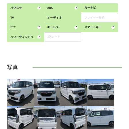
カーナビ
パワステ
?
ABS
?
TV
オーディオ
プレイヤー接続
ETC
?
キーレス
?
スマートキー
?
3列シート
パワーウィンドウ
?
写真